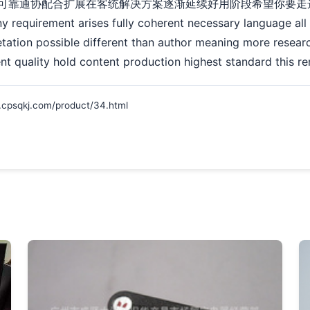
可靠通协配合扩展在客统解决方案逐渐延续好用阶段希望你要走
ny requirement arises fully coherent necessary language all
tation possible different than author meaning more researc
nt quality hold content production highest standard this re
kj.com/product/34.html