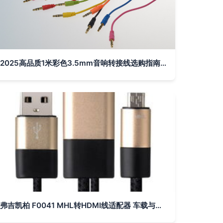
2025高品质1米彩色3.5mm音响转接线选购指南 如何挑选合适磨砂AUX线
弗吉凯柏 F0041 MHL转HDMI线适配器 车载与家电连接的便捷桥梁