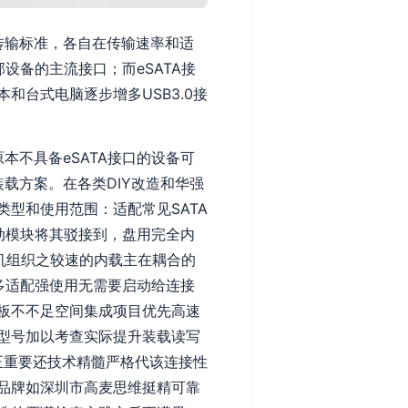
速传输标准，各自在传输速率和适
设备的主流接口；而eSATA接
和台式电脑逐步增多USB3.0接
本不具备eSATA接口的设备可
装载方案。在各类DIY改造和华强
型和使用范围：适配常见SATA
驱动模块将其驳接到，盘用完全内
机组织之较速的内载主在耦合的
。多适配强使用无需要启动给连接
板不不足空间集成项目优先高速
型号加以考查实际提升装载读写
正重要还技术精髓严格代该连接性
品牌如深圳市高麦思维挺精可靠