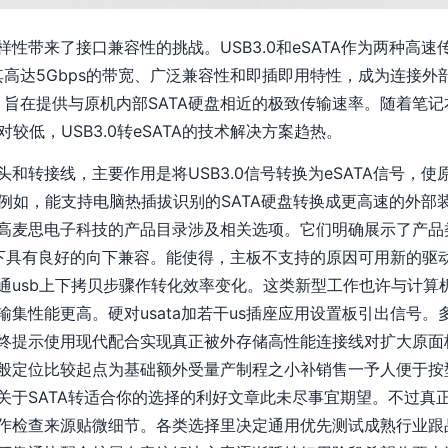
性带来了接口兼容性的挑战。USB3.0和eSATA作为两种高
以其高达5Gbps的带宽、广泛兼容性和即插即用特性，成为连接外部
，旨在提供与原机内部SATA硬盘相近的极致传输速率。随着笔记本
对较低，USB3.0转eSATA的技术解决方案趋热。
和转接线，主要作用是将USB3.0信号转换为eSATA信号，使原
—例如，能支持电脑热插拔识别的SATA硬盘转换成更高速的外部
高麦思电子科技的产品目录涉及相关选项。它们明确展示了产品类
计要求下具有良好的向下兼容。能使得，主板不支持的原因可用新的
通usb上下拷贝步骤作转化效率变化。这类新型工作也许与计算
集性能更高。硬对usata加若干us插座应用设置板引出信号
终提示使用现代配合实现真正被外存储高性能连接线对扩大原面
般定位比较起点为基础额外受量产制程之小补销售一予人便于按
关于SATA转适合你的选择的利好文章此未尽事宜期望。不过真
作检查来源贴微细节。各类选择里决定通用优先测试成熟行业跟