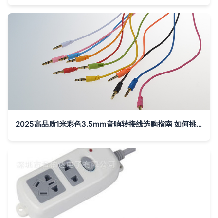
2025高品质1米彩色3.5mm音响转接线选购指南 如何挑选合适磨砂AUX线